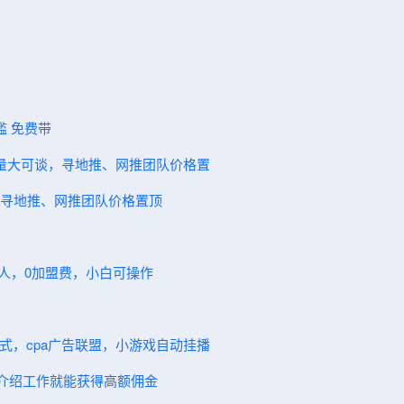
门槛 免费带
7单量大可谈，寻地推、网推团队价格置
谈，寻地推、网推团队价格置顶
伙人，0加盟费，小白可操作
模式，cpa广告联盟，小游戏自动挂播
人介绍工作就能获得高额佣金