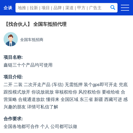
企谈
首页
【找合伙人】
全国车抵招代理
商务资源
全国车抵招商
资讯动态
关于我们
项目名称:
鑫链三十个产品均可使用
项目介绍:
二开 二装 二次开走产品 (车信) 无需抵押 装个gps即可开走 兜底
跟投模式放开 你说放就放 审核权给你 风控权给你 要啥给啥 合
营策略 合规通道放款 懂得来 全国区域 东三省 新疆 西藏可进 感
兴趣的朋友 详情可私信了解
合作要求:
全国各地都可合作 个人 公司都可以做