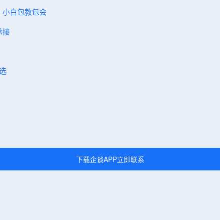
弟 小白包教包会
承接
选
下载企谈APP立即联系