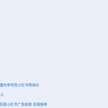
雷懂车帝夸克小红书等高价
伙人
手百度小红书广告投放 全国接单