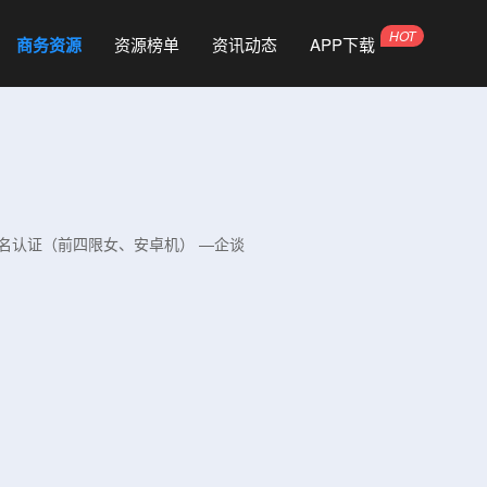
商务资源
资源榜单
资讯动态
APP下载
册、实名认证（前四限女、安卓机） —企谈