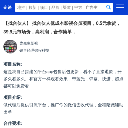
企谈
首页
【找合伙人】
找合伙人低成本影视会员项目，0.5元拿货，
39.9元市场价，高利润，合作简单，
商务资源
资讯动态
曹先生影视
销售经理
锦程科技
关于我们
项目名称:
这是我自己搭建的平台app包售后包更新，看不了直接退款，开
多久看多久。和官方一样观看效果，带蓝光，弹幕。快进，超点
都可以免费看
项目介绍:
做代理后提供引流平台，推广你的微信去收代理，全程陪跑辅助
出单
合作要求: