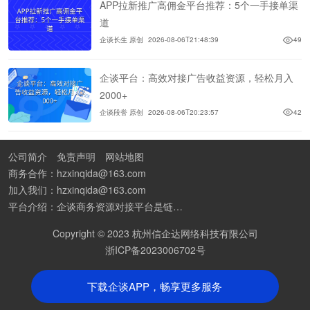
APP拉新推广高佣金平台推荐：5个一手接单渠
道
企谈长生 原创
2026-08-06T21:48:39
49
企谈平台：高效对接广告收益资源，轻松月入
2000+
企谈段誉 原创
2026-08-06T20:23:57
42
公司简介
免责声明
网站地图
商务合作：hzxinqida@163.com
加入我们：hzxinqida@163.com
平台介绍：企谈商务资源对接平台是链接资源人脉与客户的平台,也是地推app接任务平台、地推拉新团队接单平台。平台汇聚100W+商务资源，地推拉新、APP推广、BD异业合作等业务可免费发布。同时全国的地推团队和个人都可在地推接单平台找到赚钱项目和分享交流地推问题。
Copyright © 2023 杭州信企达网络科技有限公司
浙ICP备2023006702号
下载企谈APP，畅享更多服务