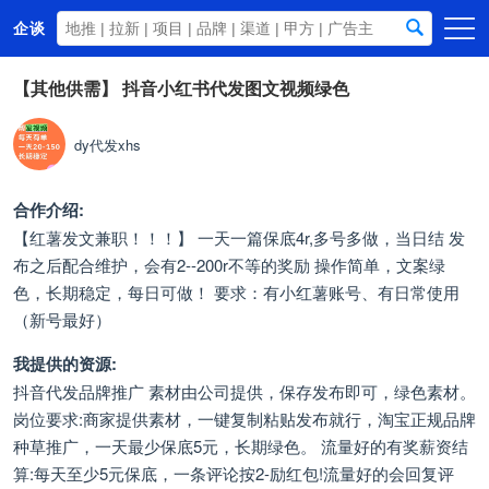
企谈
首页
【其他供需】
抖音小红书代发图文视频绿色
商务资源
dy代发xhs
资讯动态
关于我们
合作介绍:
【红薯发文兼职！！！】 一天一篇保底4r,多号多做，当日结 发
布之后配合维护，会有2--200r不等的奖励 操作简单，文案绿
色，长期稳定，每日可做！ 要求：有小红薯账号、有日常使用
（新号最好）
我提供的资源:
抖音代发品牌推广 素材由公司提供，保存发布即可，绿色素材。
岗位要求:商家提供素材，一键复制粘贴发布就行，淘宝正规品牌
种草推广，一天最少保底5元，长期绿色。 流量好的有奖薪资结
算:每天至少5元保底，一条评论按2-励红包!流量好的会回复评