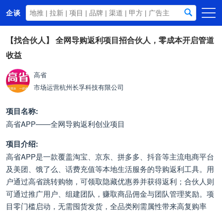
企谈
首页
【找合伙人】
全网导购返利项目招合伙人，零成本开启管道
收益
商务资源
资讯动态
高省
市场运营
杭州长孚科技有限公司
关于我们
项目名称:
高省APP——全网导购返利创业项目
项目介绍:
高省APP是一款覆盖淘宝、京东、拼多多、抖音等主流电商平台
及美团、饿了么、话费充值等本地生活服务的导购返利工具。用
户通过高省跳转购物，可领取隐藏优惠券并获得返利；合伙人则
可通过推广用户、组建团队，赚取商品佣金与团队管理奖励。项
目零门槛启动，无需囤货发货，全品类刚需属性带来高复购率