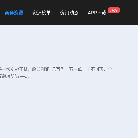
商务资源
资源榜单
资讯动态
APP下载
是一线实战干货，收益利润: 几百到上万一单，上不封顶，全
程避坑防骗 —…