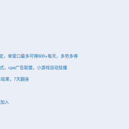
定，单窗口最多可得600+每天，多劳多得
模式，cpa广告联盟，小游戏自动挂播
拿结果，7天翻身
你加入