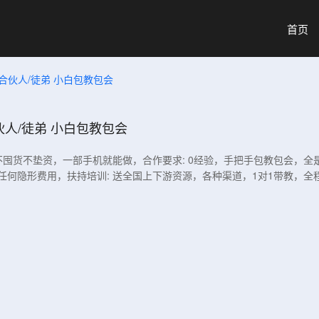
首页
伙人/徒弟 小白包教包会
人/徒弟 小白包教包会
，不囤货不垫资，一部手机就能做，合作要求: 0经验，手把手包教包会，全
任何隐形费用，扶持培训: 送全国上下游资源，各种渠道，1对1带教，全