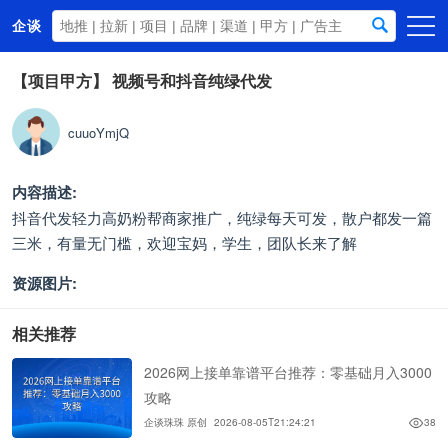
企谈
首页
【项目甲方】
视频号和抖音纯绿代发
商务资源
cuuoYmjQ
资讯动态
关于我们
内容描述:
抖音代发轻力高奶粉帮商家推广，纯绿每天可发，散户都发一篇
三米，有量无门槛，欢迎宝妈，学生，团队长来了解
资源图片:
相关推荐
2026网上接单靠谱平台推荐：零基础月入3000
攻略
企谈珠珠 原创
2026-08-05T21:24:21
38