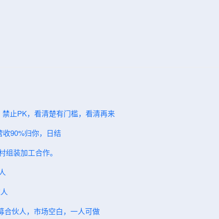
，禁止PK，看清楚有门槛，看清再来
营收90%归你，日结
农村组装加工合作。
人
伙人
～招募合伙人，市场空白，一人可做