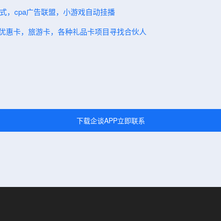
模式，cpa广告联盟，小游戏自动挂播
卖优惠卡，旅游卡，各种礼品卡项目寻找合伙人
下载企谈APP立即联系