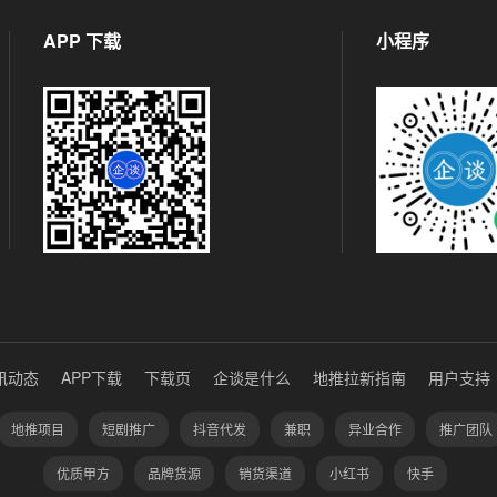
APP 下载
小程序
讯动态
APP下载
下载页
企谈是什么
地推拉新指南
用户支持
地推项目
短剧推广
抖音代发
兼职
异业合作
推广团队
优质甲方
品牌货源
销货渠道
小红书
快手