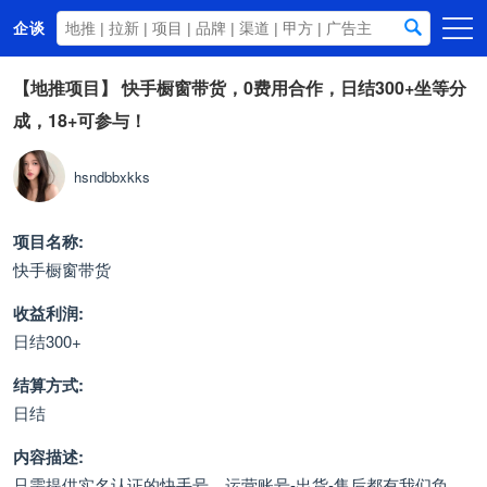
企谈
首页
【地推项目】
快手橱窗带货，0费用合作，日结300+坐等分
成，18+可参与！
商务资源
资讯动态
hsndbbxkks
关于我们
项目名称:
快手橱窗带货
收益利润:
日结300+
结算方式:
日结
内容描述:
只需提供实名认证的快手号，运营账号-出货-售后都有我们负