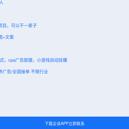
人
碗项目，可以干一辈子
图+文案
模式，cpa广告联盟，小游戏自动挂播
红书广告/全国接‬单 不限行业
下载企谈APP立即联系