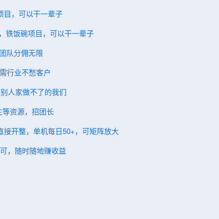
碗项目，可以干一辈子
一，铁饭碗项目，可以干一辈子
，团队分佣无限
，刚需行业不愁客户
 别人家做不了的我们
学生等资源，招团长
鸡直接开整，单机每日50+，可矩阵放大
女都可，随时随地赚收益