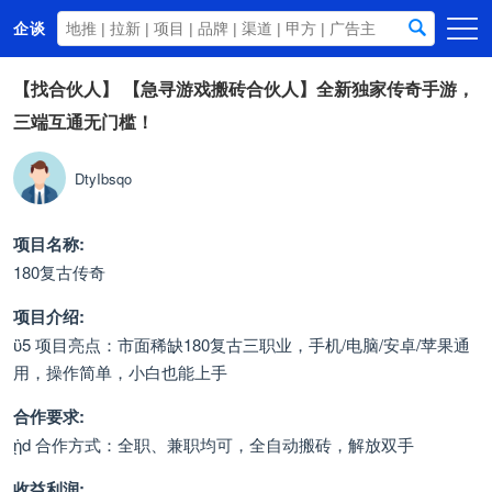
企谈
首页
【找合伙人】
【急寻游戏搬砖合伙人】全新独家传奇手游，
三端互通无门槛！
商务资源
资讯动态
DtyIbsqo
关于我们
项目名称:
180复古传奇
项目介绍:
ὒ5 项目亮点：市面稀缺180复古三职业，手机/电脑/安卓/苹果通
用，操作简单，小白也能上手
合作要求:
ᾑd 合作方式：全职、兼职均可，全自动搬砖，解放双手
收益利润: