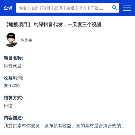
企谈
首页
【地推项目】
纯绿抖音代发，一天发三个视频
商务资源
薛先生
资讯动态
关于我们
项目名称:
抖音代发
收益利润:
200-800
结算方式:
日结
内容描述:
我提供素材你去发，发布就有收益。发的素材是合法合规的。