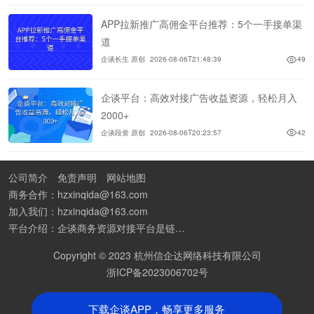
APP拉新推广高佣金平台推荐：5个一手接单渠
道
企谈长生 原创
2026-08-06T21:48:39
49
企谈平台：高效对接广告收益资源，轻松月入
2000+
企谈段誉 原创
2026-08-06T20:23:57
42
公司简介
免责声明
网站地图
商务合作：hzxinqida@163.com
加入我们：hzxinqida@163.com
平台介绍：企谈商务资源对接平台是链接资源人脉与客户的平台,也是地推app接任务平台、地推拉新团队接单平台。平台汇聚100W+商务资源，地推拉新、APP推广、BD异业合作等业务可免费发布。同时全国的地推团队和个人都可在地推接单平台找到赚钱项目和分享交流地推问题。
Copyright © 2023 杭州信企达网络科技有限公司
浙ICP备2023006702号
下载企谈APP，畅享更多服务