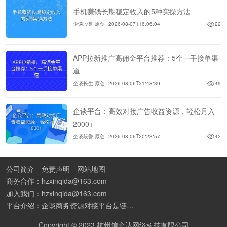
手机赚钱长期稳定收入的5种实操方法
企谈段誉 原创
2026-08-07T16:06:04
22
APP拉新推广高佣金平台推荐：5个一手接单渠
道
企谈长生 原创
2026-08-06T21:48:39
49
企谈平台：高效对接广告收益资源，轻松月入
2000+
企谈段誉 原创
2026-08-06T20:23:57
42
公司简介
免责声明
网站地图
商务合作：hzxinqida@163.com
加入我们：hzxinqida@163.com
平台介绍：企谈商务资源对接平台是链接资源人脉与客户的平台,也是地推app接任务平台、地推拉新团队接单平台。平台汇聚100W+商务资源，地推拉新、APP推广、BD异业合作等业务可免费发布。同时全国的地推团队和个人都可在地推接单平台找到赚钱项目和分享交流地推问题。
Copyright © 2023 杭州信企达网络科技有限公司