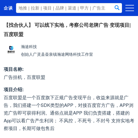
企谈
首页
【找合伙人】
可以线下实地，考察公司老牌广告 变现项目|
百度联盟
商务资源
资讯动态
瀚途科技
创始人
广灵县壶泉镇瀚途网络科技工作室
关于我们
项目名称:
广告挂机，百度联盟
项目介绍:
百度联盟是一个百度旗下正规广告变现平台，收益来源就是广
告，我们搭建一个SDK类型的APP，对接百度官方广告，APP浏
览广告即可获得利润。通俗点就是APP 我们负责搭建，搭建的
App可以看广告产生利润； 不风控，不死号，不封号 支持实地考
察项目，长期可做包售后