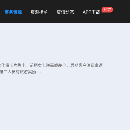
商务资源
资源榜单
资讯动态
APP下载
户合作将卡片售出。前期卖卡赚高额差价，后期客户消费拿返
推广人员有旅游奖励 …