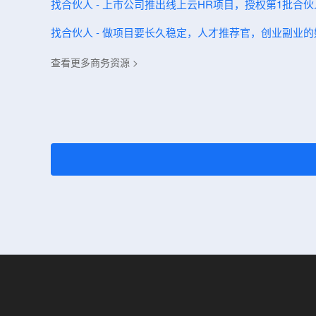
找合伙人 - 上市公司推出线上云HR项目，授权第1批合
找合伙人 - 做项目要长久稳定，人才推荐官，创业副业的
查看更多商务资源 >