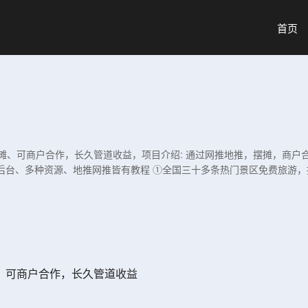
首页
摆摊、可商户合作，长久管道收益，项目介绍: 通过网推地推，摆摊，商
一个后台、多种资源、地推网推皆有教程 ①全国三十多条热门景区免费旅游，
、可商户合作，长久管道收益