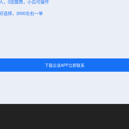
伙人，0加盟费，小白可操作
好选择，2000左右一单
下载企谈APP立即联系