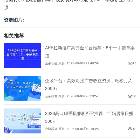
顶
资源图片:
相关推荐
APP拉新推广高佣金平台推荐：5个一手接单渠
道
企谈长生 原创
2026-08-06T21:48:39
45
企谈平台：高效对接广告收益资源，轻松月入
2000+
企谈段誉 原创
2026-08-06T20:23:57
38
2026高口碑手机兼职APP推荐：宝妈居家日赚
300+
企谈段誉 原创
2026-08-06T19:10:28
42