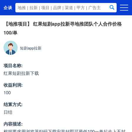
企谈
首页
【地推项目】
红果短剧app拉新寻地推团队个人合作价格
100/单
商务资源
资讯动态
短剧app拉新
关于我们
项目名称:
红果短剧拉新下载
收益利润:
100
结算方式:
日结
内容描述:
根据要求用浏览器扫码下载安装好即可最低100一单起步上不封