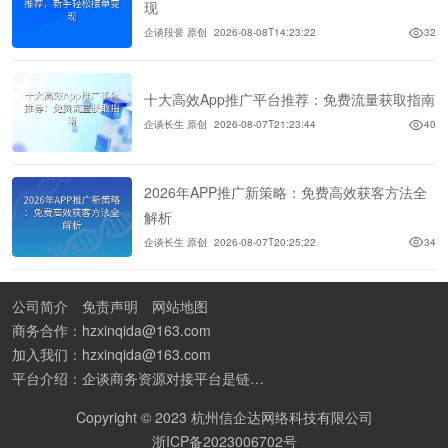
现
企谈段誉 原创
2026-08-08T14:23:22
32
十大高效App推广平台推荐：免费流量获取指南
企谈长生 原创
2026-08-07T21:23:44
40
2026年APP推广新策略：免费高效获客方法全
解析
企谈长生 原创
2026-08-07T20:25:22
34
公司简介
免责声明
网站地图
商务合作：hzxinqida@163.com
加入我们：hzxinqida@163.com
平台介绍：企谈商务资源对接平台是链接资源人脉与客户的平台,也是地推app接任务平台、地推拉新团队接单平台。平台汇聚100W+商务资源，地推拉新、APP推广、BD异业合作等业务可免费发布。同时全国的地推团队和个人都可在地推接单平台找到赚钱项目和分享交流地推问题。
Copyright © 2023 杭州信企达网络科技有限公司
浙ICP备2023006702号