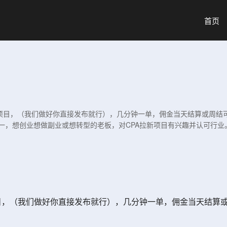
首页
号项目，（我们做好你直接发布就行），几分钟一单，佣金当天结算或周结可
一，想创业想做副业或想转型的老板，对CPA拉新项目有兴趣并认可行业
项目，（我们做好你直接发布就行），几分钟一单，佣金当天结算