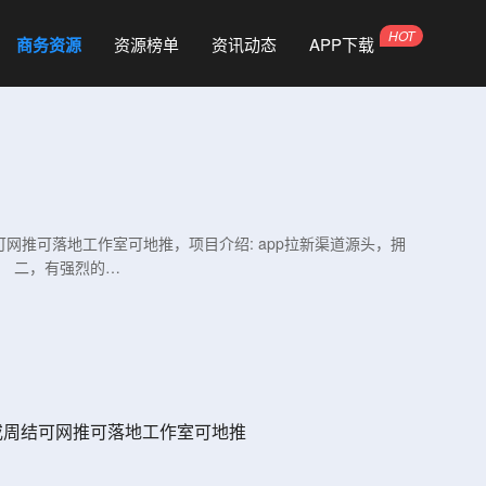
商务资源
资源榜单
资讯动态
APP下载
网推可落地工作室可地推，项目介绍: app拉新渠道源头，拥
。 二，有强烈的…
或周结可网推可落地工作室可地推