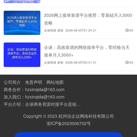
2026网上接单靠谱平台推荐：零基础月入3000
攻略
企谈珠珠 原创
2026-08-05T21:24:21
50
企谈：高效靠谱的网络接单平台，零经验当天
接单月入3000+
企谈珠珠 原创
2026-08-05T20:41:31
50
公司简介
免责声明
网站地图
商务合作：hzxinqida@163.com
加入我们：hzxinqida@163.com
平台介绍：企谈商务资源对接平台是链接资源人脉与客户的平台,也是地推app接任务平台、地推拉新团队接单平台。平台汇聚100W+商务资源，地推拉新、APP推广、BD异业合作等业务可免费发布。同时全国的地推团队和个人都可在地推接单平台找到赚钱项目和分享交流地推问题。
Copyright © 2023 杭州信企达网络科技有限公司
浙ICP备2023006702号