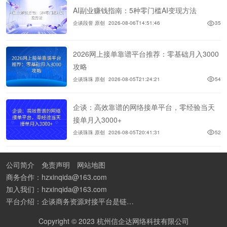
AI副业赚钱指南：5种零门槛AI变现方法
企谈段誉 原创
2026-08-06T14:51:46
35
2026网上接单靠谱平台推荐：零基础月入3000
攻略
企谈珠珠 原创
2026-08-05T21:24:21
54
企谈：高效靠谱的网络接单平台，零经验当天
接单月入3000+
企谈珠珠 原创
2026-08-05T20:41:31
52
公司简介
免责声明
网站地图
商务合作：hzxinqida@163.com
加入我们：hzxinqida@163.com
平台介绍：企谈商务资源对接平台是链接资源人脉与客户的平台,也是地推app接任务平台、地推拉新团队接单平台。平台汇聚100W+商务资源，地推拉新、APP推广、BD异业合作等业务可免费发布。同时全国的地推团队和个人都可在地推接单平台找到赚钱项目和分享交流地推问题。
Copyright © 2023 杭州信企达网络科技有限公司