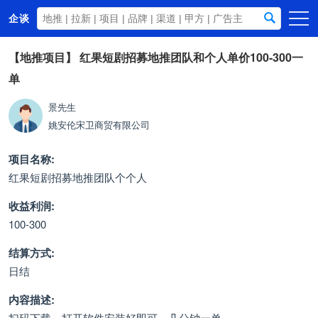
企谈
首页
【地推项目】
红果短剧招募地推团队和个人单价100-300一
单
商务资源
资讯动态
景先生
姚安伦宋卫商贸有限公司
关于我们
项目名称:
红果短剧招募地推团队个个人
收益利润:
100-300
结算方式:
日结
内容描述:
扫码下载，打开软件安装好即可，几分钟一单