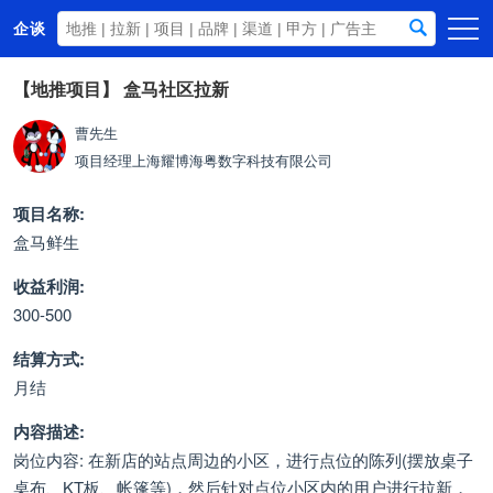
企谈
首页
【地推项目】
盒马社区拉新
商务资源
曹先生
项目经理
上海耀博海粤数字科技有限公司
资讯动态
关于我们
项目名称:
盒马鲜生
收益利润:
300-500
结算方式:
月结
内容描述:
岗位内容: 在新店的站点周边的小区，进行点位的陈列(摆放桌子
桌布、KT板、帐篷等)，然后针对点位小区内的用户进行拉新，