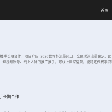
首页
线上推手长期合作，项目介绍: 2026世界杯流量风口，全民球迷流量充足
群、短视频账号、线上人脉的推广推手，可线上居家运营，能稳定做赛事资
推手长期合作