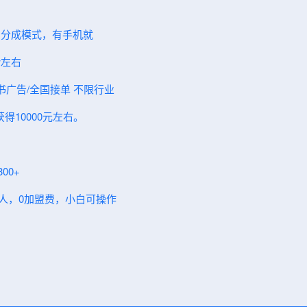
，分成模式，有手机就
w左右
红书广告/全国接‬单 不限行业
得10000元左右。
00+
伙人，0加盟费，小白可操作