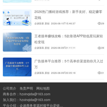
2026热门搬砖游戏推荐：新手友好、稳定赚零
花钱
企谈段誉 原创
2026-08-10T15:46:37
29
王者接单赚钱攻略：5款靠谱APP助低星玩家轻
松变现
企谈珠珠 原创
2026-08-09T21:11:11
39
广告接单平台推荐：5个高单价渠道助你月入过
万
企谈珠珠 原创
2026-08-09T20:05:19
31
公司简介
免责声明
网站地图
商务合作：hzxinqida@163.com
加入我们：hzxinqida@163.com
平台介绍：企谈商务资源对接平台是链接资源人脉与客户的平台,也是地推app接任务平台、地推拉新团队接单平台。平台汇聚100W+商务资源，地推拉新、APP推广、BD异业合作等业务可免费发布。同时全国的地推团队和个人都可在地推接单平台找到赚钱项目和分享交流地推问题。