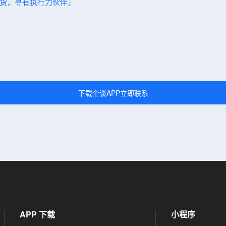
元拿货，寻有执行力伙伴」
下载企谈APP立即联系
APP 下载
小程序