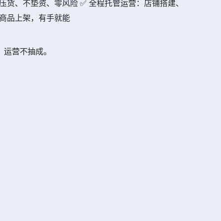
压货、不垫资、零风险 ✅ 全程托管运营：店铺搭建、
础商品上架，有手就能
、运营不抽成。