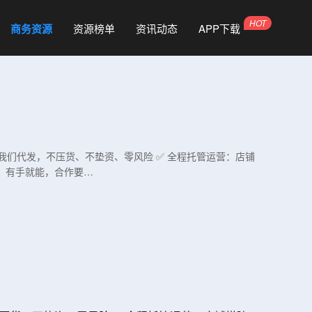
商务资源
资源榜单
资讯动态
APP下载
我们代发，不压货、不垫资、零风险 ✅ 全程托管运营：店铺
，有手就能，合作要…