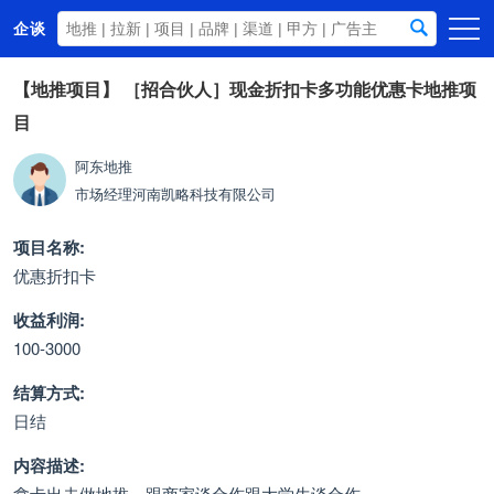
企谈
首页
【地推项目】
［招合伙人］现金折扣卡多功能优惠卡地推项
目
商务资源
资讯动态
阿东地推
市场经理
河南凯略科技有限公司
关于我们
项目名称:
优惠折扣卡
收益利润:
100-3000
结算方式:
日结
内容描述:
拿卡出去做地推，跟商家谈合作跟大学生谈合作