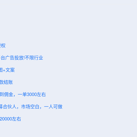
授权
体平台广告投放!不限行业
图+文案
现款结账
到佣金，一单3000左右
～招募合伙人，市场空白，一人可做
0000左右