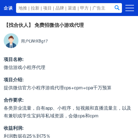
企谈
首页
【找合伙人】
免费招微信小游戏代理
商务资源
用户LWrXBg17
资讯动态
关于我们
项目名称:
微信游戏小程序代理
项目介绍:
提供微信官方小程序游戏代理cps+cpm+cpa千万预算
合作要求:
各类异业流量，自有app、小程序，短视频和直播流量主，以及
有兼职或学生宝妈等私域资源，会做cps和cpm
收益利润:
利润数据在25％到75％