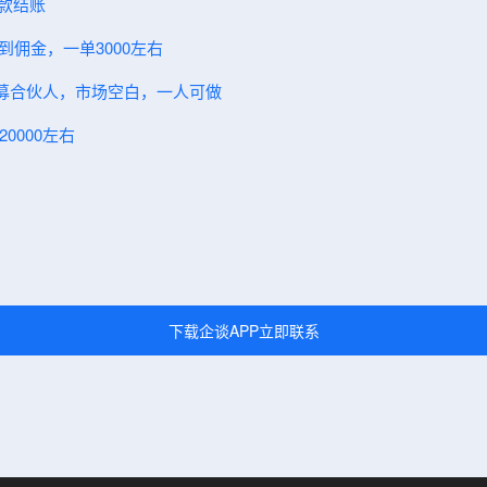
现款结账
到佣金，一单3000左右
～招募合伙人，市场空白，一人可做
0000左右
下载企谈APP立即联系