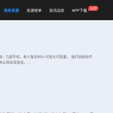
商务资源
资源榜单
资讯动态
APP下载
路！几部手机，单人每天800+可放大可批量。 我们协助你开
商从而实现变现，…