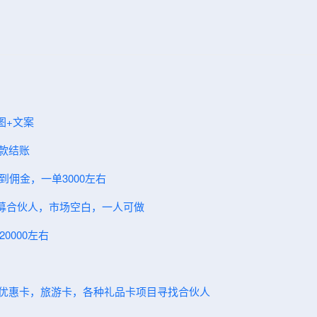
图+文案
现款结账
到佣金，一单3000左右
～招募合伙人，市场空白，一人可做
0000左右
卖优惠卡，旅游卡，各种礼品卡项目寻找合伙人