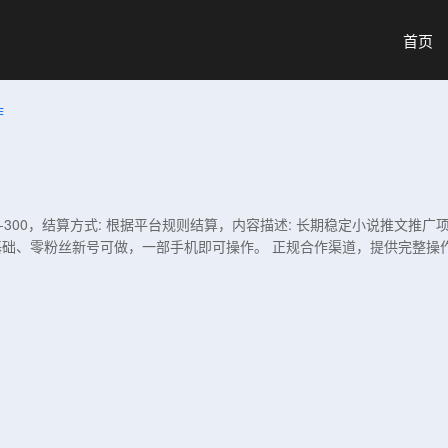
首页
作
60-300，结算方式: 根据平台规则结算，内容描述: 长期稳定小说推文
础、零粉丝新号可做，一部手机即可操作。 正规合作渠道，提供完整操