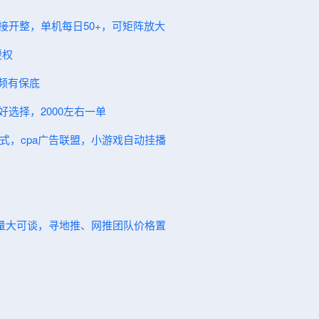
直接开整，单机每日50+，可矩阵放大
授权
视频有保底
好选择，2000左右一单
模式，cpa广告联盟，小游戏自动挂播
7单量大可谈，寻地推、网推团队价格置