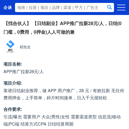
企谈
首页
【找合伙人】
【日结副业】APP推广拉新28元/人，日结(0
门槛，0费用，0押金)人人可做的兼
商务资源
资讯动态
祁先生
关于我们
项目名称:
APP推广拉新28元/人
项目介绍:
靠谱日结副业推荐，做 APP 用户推广，28 元 / 有效拉新 无任何
费用押金，上手简单，碎片时间接单，日入千元很轻松
合作要求:
引流|曝光 需要用户 大众|男性|女性 需要渠道类型 信息流|移动
端|PC端 结算方式CPA 日结结算周期