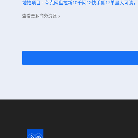
地推项目 - 夸克网盘拉新10千问12快手佣17单量大可
查看更多商务资源 >