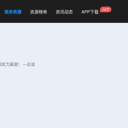
商务资源
资源榜单
资讯动态
APP下载
招实力渠道！ —企谈