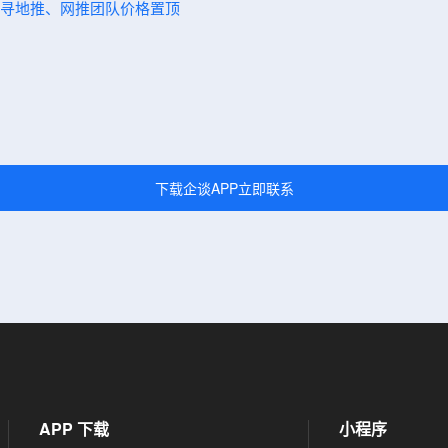
谈，寻地推、网推团队价格置顶
下载企谈APP立即联系
APP 下载
小程序