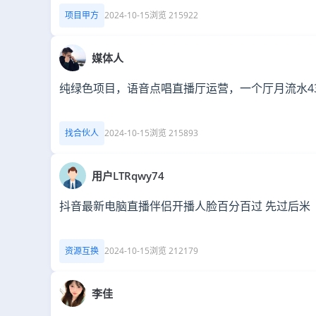
项目甲方
2024-10-15
浏览 215922
媒体人
纯绿色项目，语音点唱直播厅运营，一个厅月流水43
找合伙人
2024-10-15
浏览 215893
用户LTRqwy74
抖音最新电脑直播伴侣开播人脸百分百过 先过后米
资源互换
2024-10-15
浏览 212179
李佳