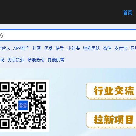
首页
合伙人
APP推广
抖音
代发
快手
小红书
地推团队
微信
支付宝
亚
换
优质货源
场地活动
其他供需