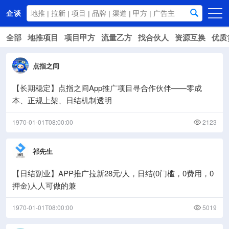
企谈
全部
地推项目
项目甲方
流量乙方
找合伙人
资源互换
优质
首页
商务资源
点指之间
资讯动态
【长期稳定】点指之间App推广项目寻合作伙伴——零成
关于我们
本、正规上架、日结机制透明
1970-01-01T08:00:00
2123
祁先生
【日结副业】APP推广拉新28元/人，日结(0门槛，0费用，0
押金)人人可做的兼
1970-01-01T08:00:00
5019