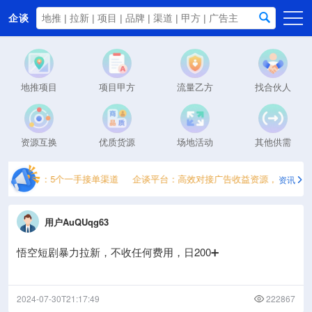
企谈
首页
商务资源
地推项目
项目甲方
流量乙方
找合伙人
资讯动态
关于我们
资源互换
优质货源
场地活动
其他供需
金平台推荐：5个一手接单渠道
企谈平台：高效对接广告收益资源，轻松月入20
资讯
用户AuQUqg63
悟空短剧暴力拉新，不收任何费用，日200➕
2024-07-30T21:17:49
222867