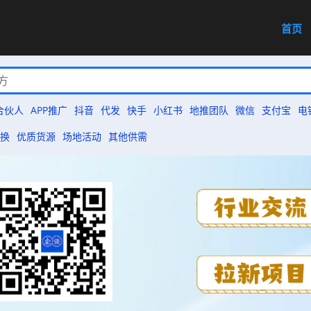
首页
合伙人
APP推广
抖音
代发
快手
小红书
地推团队
微信
支付宝
电
换
优质货源
场地活动
其他供需