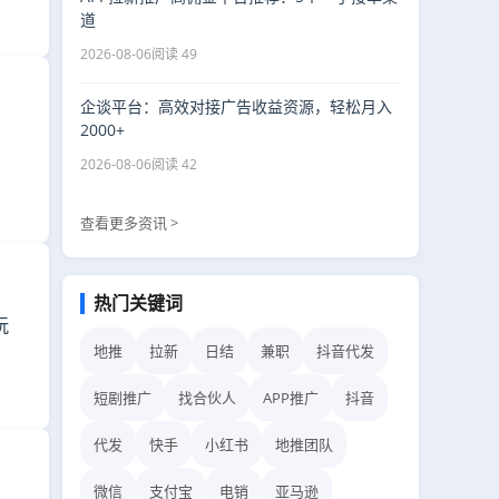
道
2026-08-06
阅读 49
企谈平台：高效对接广告收益资源，轻松月入
2000+
2026-08-06
阅读 42
查看更多资讯 >
热门关键词
玩
地推
拉新
日结
兼职
抖音代发
短剧推广
找合伙人
APP推广
抖音
代发
快手
小红书
地推团队
微信
支付宝
电销
亚马逊