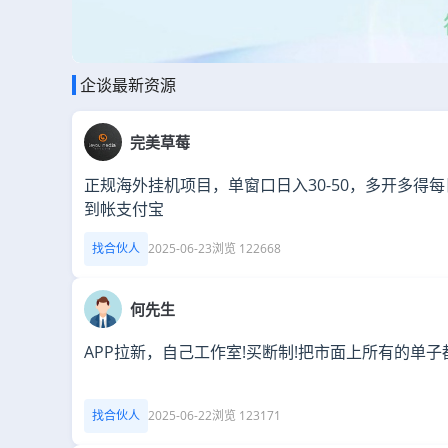
企谈最新资源
完美草莓
正规海外挂机项目，单窗口日入30-50，多开多得
到帐支付宝
找合伙人
2025-06-23
浏览 122668
何先生
APP拉新，自己工作室!买断制!把市面上所有的单子
找合伙人
2025-06-22
浏览 123171