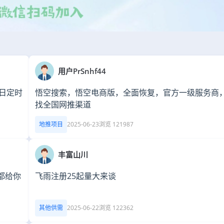
用户PrSnhf44
每日定时
悟空搜索，悟空电商版，全面恢复，官方一级服务商
找全国网推渠道
地推项目
2025-06-23
浏览 121987
丰富山川
都给你
飞雨注册25起量大来谈
其他供需
2025-06-22
浏览 122362