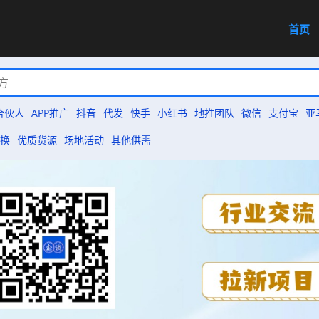
首页
合伙人
APP推广
抖音
代发
快手
小红书
地推团队
微信
支付宝
亚
换
优质货源
场地活动
其他供需