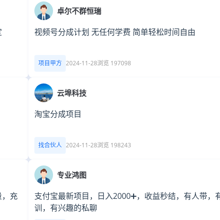
卓尔不群恒瑞
定
视频号分成计划 无任何学费 简单轻松时间自由
项目甲方
2024-11-28
浏览 197098
云埠科技
淘宝分成项目
找合伙人
2024-11-28
浏览 198243
专业鸿图
量，充
支付宝最新项目，日入2000➕，收益秒结，有人带，
训，有兴趣的私聊