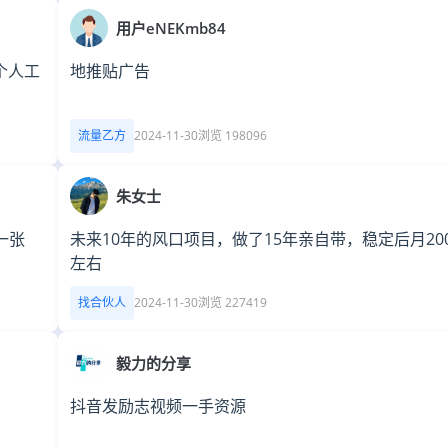
用户eNEKmb84
个人工
地推贴广告
流量乙方
2024-11-30
浏览 198096
朱女士
一张
未来10年的风口项目，做了15年亲自带，稳定后月200
左右
找合伙人
2024-11-30
浏览 227419
毅力的分享
抖音发励志视频一手资源