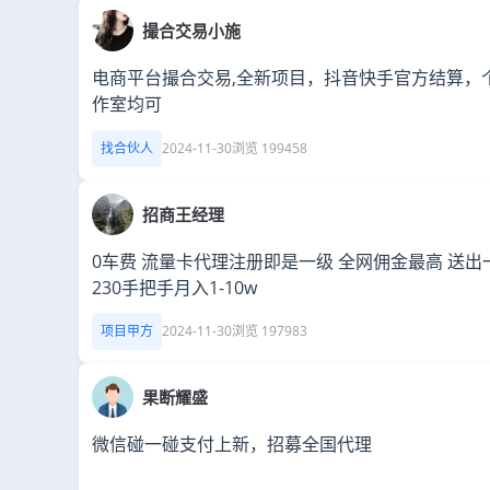
撮合交易小施
电商平台撮合交易,全新项目，抖音快手官方结算，
作室均可
找合伙人
2024-11-30
浏览 199458
招商王经理
0车费 流量卡代理注册即是一级 全网佣金最高 送出
230手把手月入1-10w
项目甲方
2024-11-30
浏览 197983
果断耀盛
微信碰一碰支付上新，招募全国代理