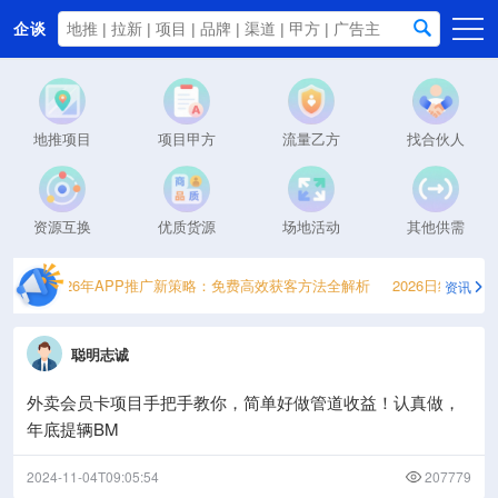
企谈
首页
商务资源
地推项目
项目甲方
流量乙方
找合伙人
资讯动态
关于我们
资源互换
优质货源
场地活动
其他供需
南
2026年APP推广新策略：免费高效获客方法全解析
2026日结兼职
资讯
聪明志诚
外卖会员卡项目手把手教你，简单好做管道收益！认真做，
年底提辆BM
2024-11-04T09:05:54
207779